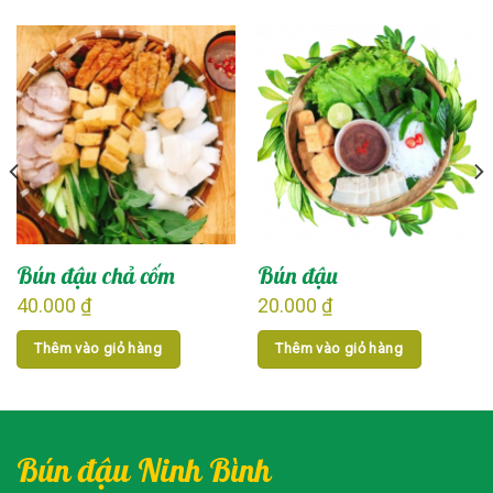
Bún đậu chả cốm
Bún đậu
40.000
₫
20.000
₫
Thêm vào giỏ hàng
Thêm vào giỏ hàng
Bún đậu Ninh Bình